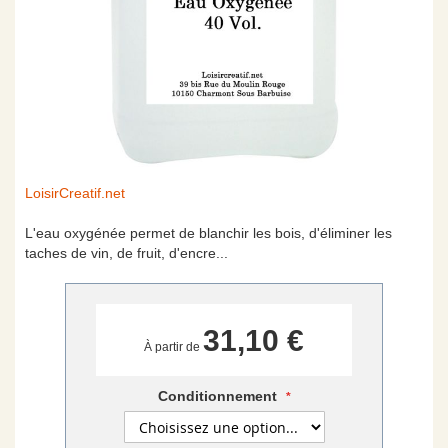
Skip
LoisirCreatif.net
to
the
L'eau oxygénée permet de blanchir les bois, d'éliminer les
beginning
taches de vin, de fruit, d'encre...
of
the
images
gallery
31,10 €
À partir de
Conditionnement