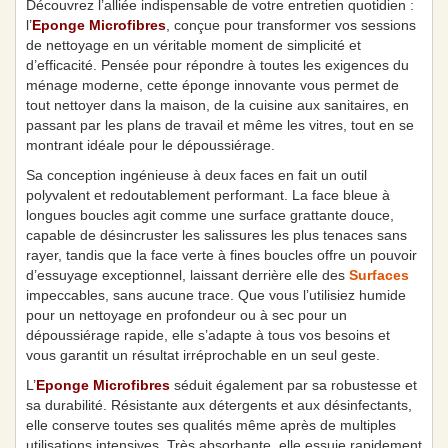
Découvrez l’alliée indispensable de votre entretien quotidien :
l’
Eponge Microfibres
, conçue pour transformer vos sessions
de nettoyage en un véritable moment de simplicité et
d’efficacité. Pensée pour répondre à toutes les exigences du
ménage moderne, cette éponge innovante vous permet de
tout nettoyer dans la maison, de la cuisine aux sanitaires, en
passant par les plans de travail et même les vitres, tout en se
montrant idéale pour le dépoussiérage.
Sa conception ingénieuse à deux faces en fait un outil
polyvalent et redoutablement performant. La face bleue à
longues boucles agit comme une surface grattante douce,
capable de désincruster les salissures les plus tenaces sans
rayer, tandis que la face verte à fines boucles offre un pouvoir
d’essuyage exceptionnel, laissant derrière elle des
Surfaces
impeccables, sans aucune trace. Que vous l’utilisiez humide
pour un nettoyage en profondeur ou à sec pour un
dépoussiérage rapide, elle s’adapte à tous vos besoins et
vous garantit un résultat irréprochable en un seul geste.
L’
Eponge Microfibres
séduit également par sa robustesse et
sa durabilité. Résistante aux détergents et aux désinfectants,
elle conserve toutes ses qualités même après de multiples
utilisations intensives. Très absorbante, elle essuie rapidement