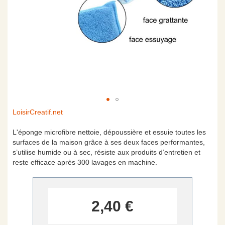
Skip
LoisirCreatif.net
to
the
L'éponge microfibre nettoie, dépoussière et essuie toutes les
beginning
surfaces de la maison grâce à ses deux faces performantes,
of
s’utilise humide ou à sec, résiste aux produits d’entretien et
the
reste efficace après 300 lavages en machine.
images
gallery
2,40 €