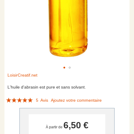
Skip
LoisirCreatif.net
to
the
L'huile d'abrasin est pure et sans solvant.
beginning
Évaluation:
of
5
Avis
Ajoutez votre commentaire
the
100
100
% of
images
gallery
6,50 €
À partir de