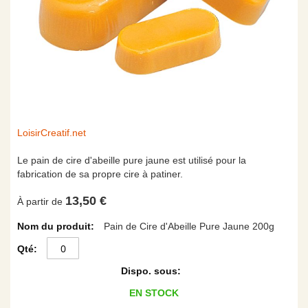
Skip
LoisirCreatif.net
to
the
Le pain de cire d'abeille pure jaune est utilisé pour la
beginning
fabrication de sa propre cire à patiner.
of
13,50 €
the
À partir de
images
Articles
Pain de Cire d'Abeille Pure Jaune 200g
gallery
du
produit
groupé
EN STOCK