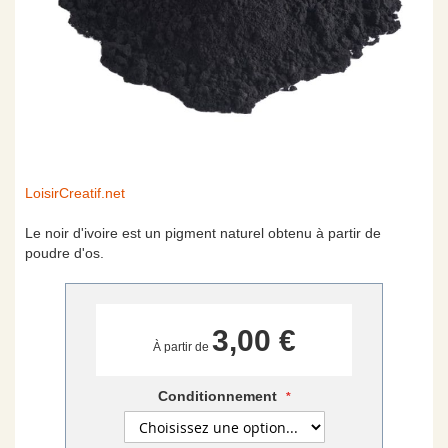
Skip
LoisirCreatif.net
to
the
Le noir d'ivoire est un pigment naturel obtenu à partir de
beginning
poudre d'os.
of
the
images
gallery
3,00 €
À partir de
Conditionnement