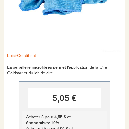
Skip
LoisirCreatif.net
to
the
La serpillière microfibres permet l'application de la Cire
beginning
Goldstar et du lait de cire.
of
the
images
gallery
5,05 €
Acheter 5 pour
4,55 €
et
économisez
10
%
Acheter 25 pour
4,04 €
et