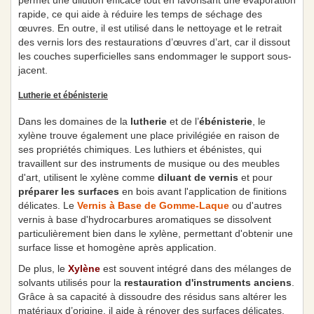
permet une dilution efficace tout en favorisant une évaporation
rapide, ce qui aide à réduire les temps de séchage des
œuvres. En outre, il est utilisé dans le nettoyage et le retrait
des vernis lors des restaurations d’œuvres d’art, car il dissout
les couches superficielles sans endommager le support sous-
jacent.
Lutherie et ébénisterie
Dans les domaines de la
lutherie
et de l’
ébénisterie
, le
xylène trouve également une place privilégiée en raison de
ses propriétés chimiques. Les luthiers et ébénistes, qui
travaillent sur des instruments de musique ou des meubles
d'art, utilisent le xylène comme
diluant de vernis
et pour
préparer les surfaces
en bois avant l'application de finitions
délicates. Le
Vernis à Base de Gomme-Laque
ou d'autres
vernis à base d'hydrocarbures aromatiques se dissolvent
particulièrement bien dans le xylène, permettant d'obtenir une
surface lisse et homogène après application.
De plus, le
Xylène
est souvent intégré dans des mélanges de
solvants utilisés pour la
restauration d'instruments anciens
.
Grâce à sa capacité à dissoudre des résidus sans altérer les
matériaux d’origine, il aide à rénover des surfaces délicates,