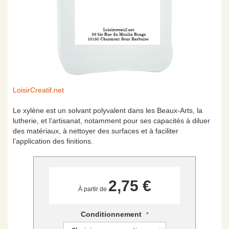
Skip
LoisirCreatif.net
to
the
Le xylène est un solvant polyvalent dans les Beaux-Arts, la
beginning
lutherie, et l’artisanat, notamment pour ses capacités à diluer
of
des matériaux, à nettoyer des surfaces et à faciliter
the
l’application des finitions.
images
gallery
2,75 €
À partir de
Conditionnement