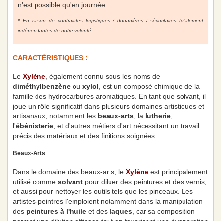
n'est possible qu'en journée.
* En raison de contraintes logistiques / douanières / sécuritaires totalement
indépendantes de notre volonté.
CARACTÉRISTIQUES :
Le
Xylène
, également connu sous les noms de
diméthylbenzène
ou
xylol
, est un composé chimique de la
famille des hydrocarbures aromatiques. En tant que solvant, il
joue un rôle significatif dans plusieurs domaines artistiques et
artisanaux, notamment les
beaux-arts
, la
lutherie
,
l'
ébénisterie
, et d'autres métiers d'art nécessitant un travail
précis des matériaux et des finitions soignées.
Beaux-Arts
Dans le domaine des beaux-arts, le
Xylène
est principalement
utilisé comme
solvant
pour diluer des peintures et des vernis,
et aussi pour nettoyer les outils tels que les pinceaux. Les
artistes-peintres l'emploient notamment dans la manipulation
des
peintures à l'huile
et des
laques
, car sa composition