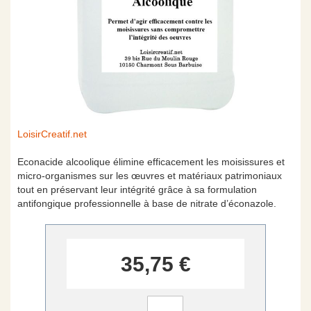
Skip
LoisirCreatif.net
to
the
Econacide alcoolique élimine efficacement les moisissures et
beginning
micro-organismes sur les œuvres et matériaux patrimoniaux
of
tout en préservant leur intégrité grâce à sa formulation
the
antifongique professionnelle à base de nitrate d’éconazole.
images
gallery
35,75 €