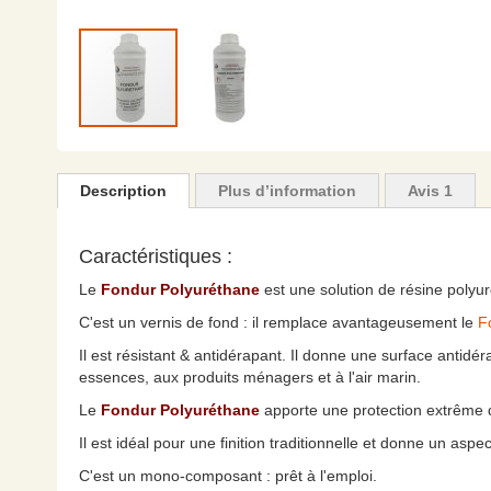
Skip
to
the
Description
Plus d’information
Avis
1
beginning
of
the
Caractéristiques :
images
Le
Fondur Polyuréthane
est une solution de résine polyu
gallery
C'est un vernis de fond : il remplace avantageusement le
F
Il est résistant & antidérapant. Il donne une surface antidé
essences, aux produits ménagers et à l'air marin.
Le
Fondur Polyuréthane
apporte une protection extrême des
Il est idéal pour une finition traditionnelle et donne un aspect
C'est un mono-composant : prêt à l'emploi.