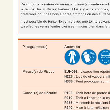
Peu importe la nature du vernis employé (solvanté ou à l'
le temps des surfaces traitées. Plus il y a de couches, 
préférable pour des bois à pores profonds ou des surfaces
Il est possible de teinter le vernis avec une teinte solva
En effet, les vernis teintés vieillissent moins bien dans 
Pictogramme(s)
Attention
Phrase(s) de Risque
EUH066 :
L'exposition répét
H226 :
Liquide et vapeurs in
H336 :
Peut provoquer somno
Conseil(s) de Sécurité
P102 :
Tenir hors de portée 
P210 :
Tenir à l'écart de la 
P233 :
Maintenir le récipien
P240 :
Mise à la terre/liaison