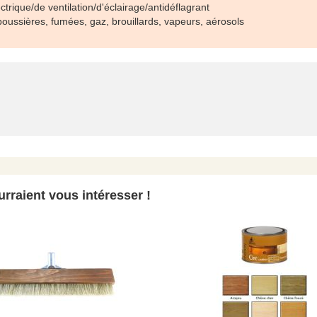
ectrique/de ventilation/d'éclairage/antidéflagrant
 poussières, fumées, gaz, brouillards, vapeurs, aérosols
rraient vous intéresser !