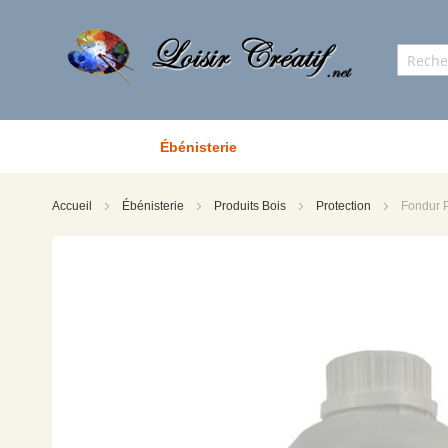
Ébénisterie
Accueil
Ébénisterie
Produits Bois
Protection
Fondur 
Skip
to
the
end
of
the