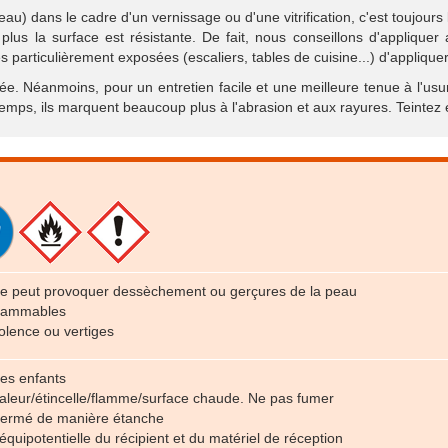
eau) dans le cadre d'un vernissage ou d'une vitrification, c'est toujo
plus la surface est résistante. De fait, nous conseillons d'appliquer
 particulièrement exposées (escaliers, tables de cuisine...) d'appliqu
ntée. Néanmoins, pour un entretien facile et une meilleure tenue à l'us
le temps, ils marquent beaucoup plus à l'abrasion et aux rayures. Teinte
ée peut provoquer dessèchement ou gerçures de la peau
flammables
lence ou vertiges
des enfants
chaleur/étincelle/flamme/surface chaude. Ne pas fumer
t fermé de manière étanche
 équipotentielle du récipient et du matériel de réception