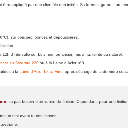
peut être appliqué par une clientèle non initiée. Sa formule garantit un t
20°C), sur bois sec, poncez et dépoussiérez.
lisation.
 12h d’intervalle sur bois neuf ou ancien mis à nu, teinté ou naturel.
oncer au Stearate 220
ou à la Laine d'Acier n°0.
aitées à la
Laine d’Acier Extra Fine
, après séchage de la dernière couch
ane
n'a pas besoin d'un vernis de finition. Cependant, pour une finitio
ites un test avant toutes choses.
yuréthane.