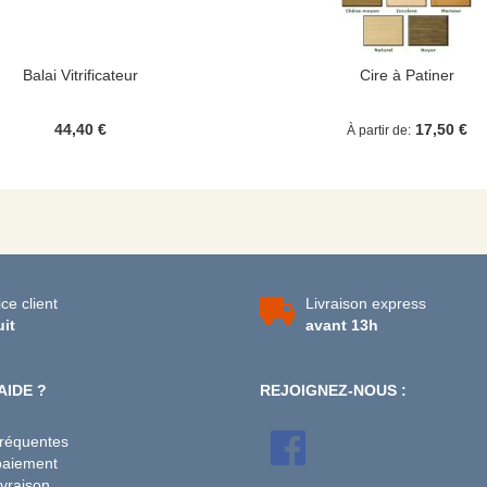
Balai Vitrificateur
Cire à Patiner
44,40 €
17,50 €
À partir de
ce client
Livraison express
uit
avant 13h
AIDE ?
REJOIGNEZ-NOUS :
fréquentes
paiement
vraison