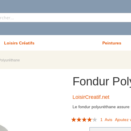
Rechercher
Loisirs Créatifs
Peintures
Polyuréthane
Fondur Pol
LoisirCreatif.net
Le fondur polyuréthane assure
Évaluation:
1
Avis
Ajoutez 
80
100
% of