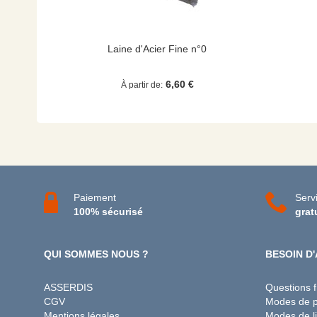
Laine d'Acier Fine n°0
6,60 €
À partir de
Paiement
Servi
100% sécurisé
grat
QUI SOMMES NOUS ?
BESOIN D'
ASSERDIS
Questions 
CGV
Modes de 
Mentions légales
Modes de li