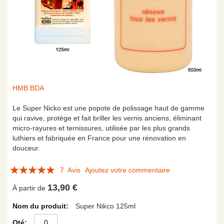
Skip
HMB BDA
to
the
Le Super Nicko est une popote de polissage haut de gamme
beginning
qui ravive, protège et fait briller les vernis anciens, éliminant
of
micro-rayures et ternissures, utilisée par les plus grands
the
luthiers et fabriquée en France pour une rénovation en
images
douceur.
gallery
Évaluation:
7
Avis
Ajoutez votre commentaire
97
100
% of
13,90 €
À partir de
Articles
Super Nikco 125ml
du
produit